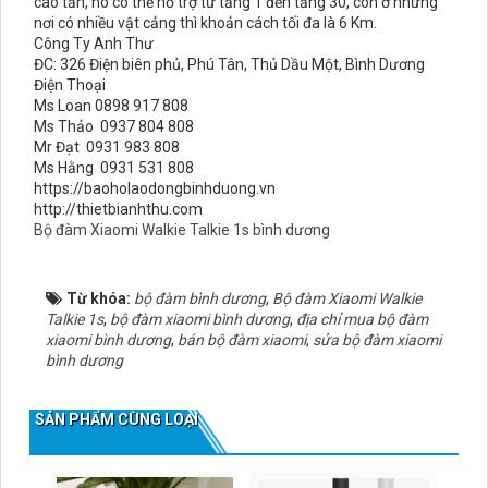
cao tần, nó có thể hỗ trợ từ tầng 1 đến tầng 30, còn ở những
nơi có nhiều vật cảng thì khoản cách tối đa là 6 Km.
Công Ty Anh Thư
ĐC: 326 Điện biên phủ, Phú Tân, Thủ Dầu Một, Bình Dương
Điện Thoại
Ms Loan 0898 917 808
Ms Thảo 0937 804 808
Mr Đạt 0931 983 808
Ms Hằng 0931 531 808
https://baoholaodongbinhduong.vn
http://thietbianhthu.com
Bộ đàm Xiaomi Walkie Talkie 1s bình dương
Từ khóa:
bộ đàm bình dương
,
Bộ đàm Xiaomi Walkie
Talkie 1s
,
bộ đàm xiaomi bình dương
,
địa chỉ mua bộ đàm
xiaomi bình dương
,
bán bộ đàm xiaomi
,
sửa bộ đàm xiaomi
bình dương
SẢN PHẨM CÙNG LOẠI