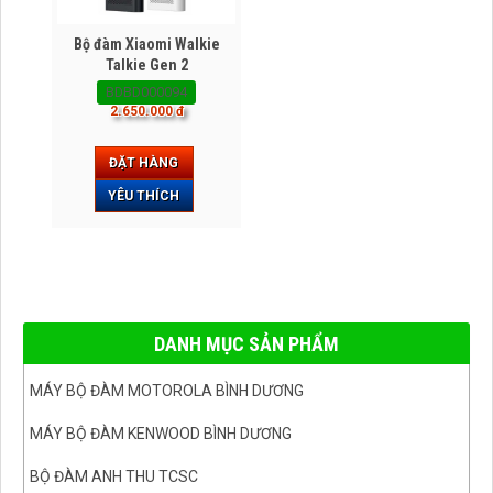
Bộ đàm Xiaomi Walkie
Talkie Gen 2
BDBD000094
2.650.000 đ
ĐẶT HÀNG
YÊU THÍCH
DANH MỤC SẢN PHẨM
MÁY BỘ ĐÀM MOTOROLA BÌNH DƯƠNG
MÁY BỘ ĐÀM KENWOOD BÌNH DƯƠNG
BỘ ĐÀM ANH THU TCSC