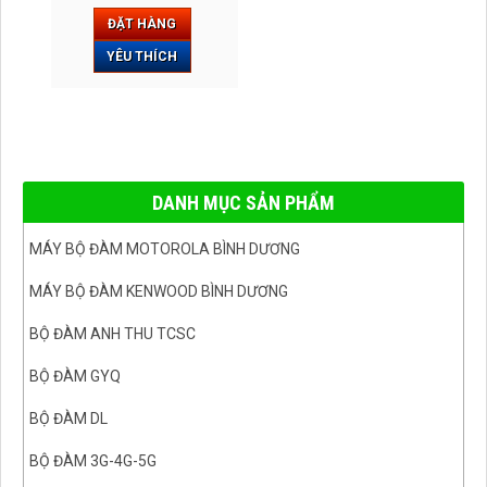
ĐẶT HÀNG
YÊU THÍCH
DANH MỤC SẢN PHẨM
MÁY BỘ ĐÀM MOTOROLA BÌNH DƯƠNG
MÁY BỘ ĐÀM KENWOOD BÌNH DƯƠNG
BỘ ĐÀM ANH THU TCSC
BỘ ĐÀM GYQ
BỘ ĐÀM DL
BỘ ĐÀM 3G-4G-5G