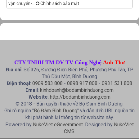
vận chuyển-...
Chính sách bảo mật
CTY TNHH TM DV TV Công Nghệ
Anh Thư
Địa chỉ
: Số 326, Đường Điện Biên Phủ, Phường Phú Tân, TP
Thủ Dầu Một, Bình Dương
Điện thoại
:
0909 583 808
-
0898 917 808
-
0931 531 808
Email
:
kinhdoanh@bodambinhduong.com
Website
:
http://bodambinhduong.com
© 2018 - Bản quyền thuộc về Bộ Đàm Bình Dương.
Ghi rõ nguồn "
Bộ Đàm Bình Dương
" và dẫn đến URL nguồn tin
khi phát hành lại thông tin từ website này.
Powered by
NukeViet eGovernment
. Designed by
NukeViet
CMS
.