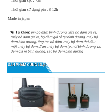
Thời gian sạc : >3h
Thời gian sử dụng pin : 8-12h
Made in japan
Từ khóa:
pin bộ đàm bình dương
,
Sửa bộ đàm giá rẻ
,
máy bộ đàm giá rẻ
,
bộ đàm giá rẻ tại bình dương
,
máy bộ
đàm bình dương
,
ăng ten bộ đàm
,
máy bộ đàm thủ dầu
một
,
máy bộ đàm dĩ an
,
máy bộ đàm tp mới bình dương
,
bo
dam gia re binh duong
,
sạc bộ đàm bình dương
SẢN PHẨM CÙNG LOẠI