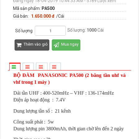
Đăng ngày 18-04-2019 10:44:33 AM - 5789 Lượt xem
Mã sản phẩm:
PA500
Giá bán:
1.650.000 đ
/Cái
Số lượng:
1000
Cái
Số lượng
Thêm vào giỏ
Mua ngay
BỘ ĐÀM
PANASONIC PA500 (2 băng tần uhf và
vhf trong 1 máy )
Dải tần UHF : 400-520mHz – VHF : 136-174mHz
Điện áp hoạt động : 7.4V
Dung lượng tần số : 21 kênh
Công suất phát : 5w
Dung lượng pin 3800mAh, thời gian chờ lên đến 2 ngày