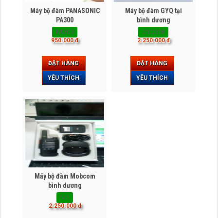
Máy bộ đàm PANASONIC
Máy bộ đàm GYQ tại
PA300
bình dương
PA300
GYQ328
950.000 đ
2.250.000 đ
ĐẶT HÀNG
ĐẶT HÀNG
YÊU THÍCH
YÊU THÍCH
Máy bộ đàm Mobcom
bình dương
M5
2.250.000 đ