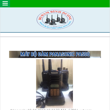
MÁY BỘ ĐÀM PANASONIC PA500