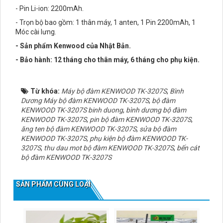
- Pin Li-ion: 2200mAh.
- Trọn bộ bao gồm: 1 thân máy, 1 anten, 1 Pin 2200mAh, 1
Móc cài lưng.
- Sản phẩm Kenwood của Nhật Bản.
- Bảo hành: 12 tháng cho thân máy, 6 tháng cho phụ kiện.
Từ khóa:
Máy bộ đàm KENWOOD TK-3207S
,
Bình
Dương Máy bộ đàm KENWOOD TK-3207S
,
bộ đàm
KENWOOD TK-3207S binh duong
,
bình dương bộ đàm
KENWOOD TK-3207S
,
pin bộ đàm KENWOOD TK-3207S
,
ăng ten bộ đàm KENWOOD TK-3207S
,
sửa bộ đàm
KENWOOD TK-3207S
,
phụ kiện bộ đàm KENWOOD TK-
3207S
,
thu dau mot bộ đàm KENWOOD TK-3207S
,
bến cát
bộ đàm KENWOOD TK-3207S
SẢN PHẨM CÙNG LOẠI