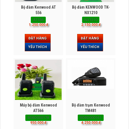
Bộ đàm Kenwood AT
Bộ đàm KENWOOD TK-
556
NX1210
AT556
NX1210
1.250.000 đ
2.150.000 đ
ĐẶT HÀNG
ĐẶT HÀNG
YÊU THÍCH
YÊU THÍCH
Máy bộ đàm Kenwood
Bộ đàm trạm Kenwood
AT566
TM481
BDBD000178
BDBD000161
950.000 đ
4.250.000 đ