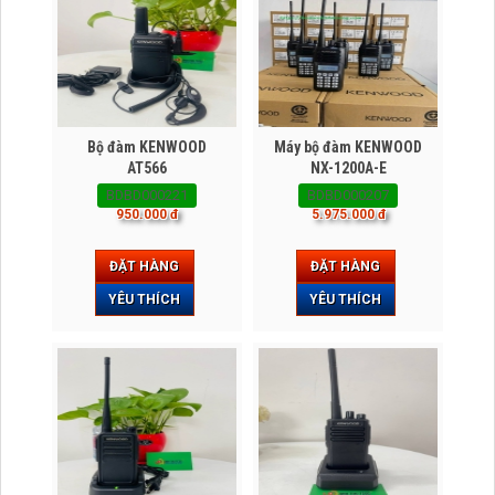
Bộ đàm KENWOOD
Máy bộ đàm KENWOOD
AT566
NX-1200A-E
BDBD000221
BDBD000207
950.000 đ
5.975.000 đ
ĐẶT HÀNG
ĐẶT HÀNG
YÊU THÍCH
YÊU THÍCH