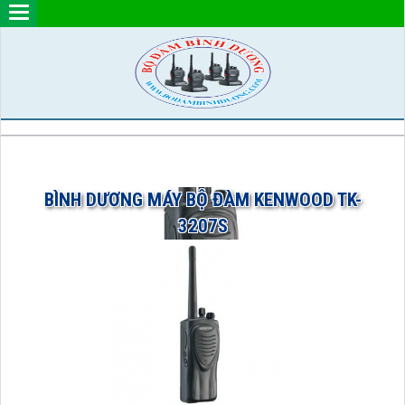
BÌNH DƯƠNG MÁY BỘ ĐÀM KENWOOD TK-
3207S