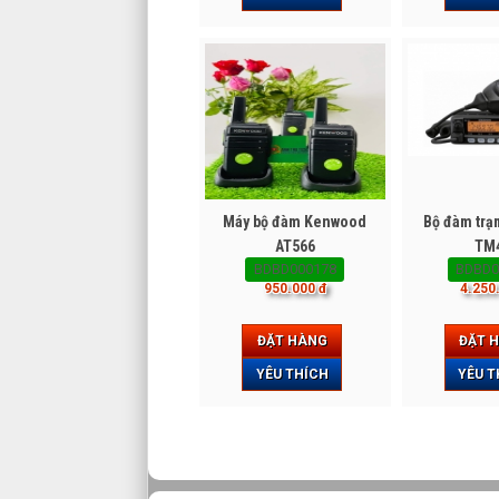
Máy bộ đàm Kenwood
Bộ đàm tr
AT566
TM
BDBD000178
BDBD0
950.000 đ
4.250
ĐẶT HÀNG
ĐẶT 
YÊU THÍCH
YÊU T