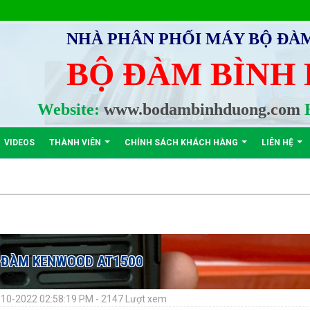
NHÀ PHÂN PHỐI MÁY BỘ ĐÀ
BỘ ĐÀM BÌNH
Website:
www.bodambinhduong.com
H
VIDEOS
THÀNH VIÊN
CHÍNH SÁCH KHÁCH HÀNG
LIÊN HỆ
 ĐÀM KENWOOD AT1500
10-2022 02:58:19 PM - 2147 Lượt xem