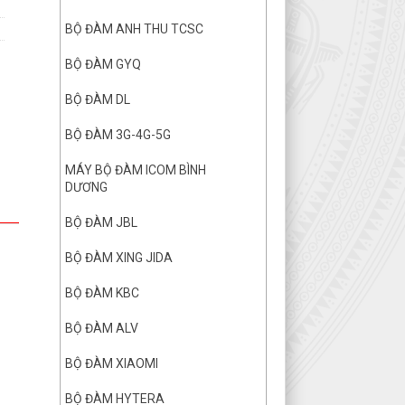
BỘ ĐÀM ANH THU TCSC
BỘ ĐÀM GYQ
BỘ ĐÀM DL
BỘ ĐÀM 3G-4G-5G
MÁY BỘ ĐÀM ICOM BÌNH
DƯƠNG
BỘ ĐÀM JBL
BỘ ĐÀM XING JIDA
BỘ ĐÀM KBC
BỘ ĐÀM ALV
BỘ ĐÀM XIAOMI
BỘ ĐÀM HYTERA