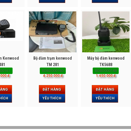
ạm Kenwood
Bộ đàm trạm kenwood
Máy bộ đàm kenwood
481
TM 281
TK5688
00161
BDBD000160
BDBD000148
.000 đ
4.250.000 đ
1.650.000 đ
HÀNG
ĐẶT HÀNG
ĐẶT HÀNG
HÍCH
YÊU THÍCH
YÊU THÍCH