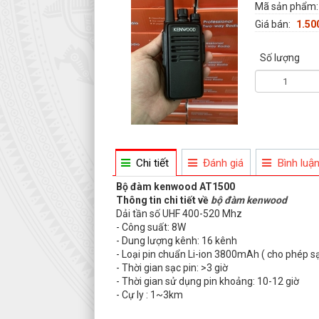
Mã sản phẩm
Giá bán:
1.50
Số lượng
Chi tiết
Đánh giá
Bình luậ
Bộ đàm kenwood AT1500
Thông tin chi tiết về
bộ đàm kenwood
Dải tần số UHF 400-520 Mhz
- Công suất: 8W
- Dung lượng kênh: 16 kênh
- Loại pin chuẩn Li-ion 3800mAh ( cho phép s
- Thời gian sạc pin: >3 giờ
- Thời gian sử dụng pin khoảng: 10-12 giờ
- Cự ly : 1~3km