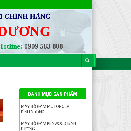
M CHÍNH HÃNG
 DƯƠNG
otline:
0909 583 808
DANH MỤC SẢN PHẨM
MÁY BỘ ĐÀM MOTOROLA
BÌNH DƯƠNG
MÁY BỘ ĐÀM KENWOOD BÌNH
DƯƠNG