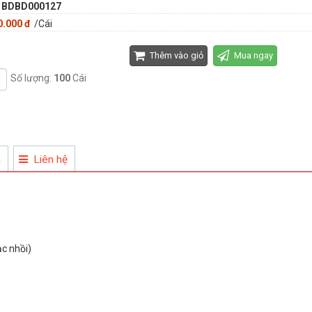
:
BDBD000127
0.000 đ
/Cái
Thêm vào giỏ
Mua ngay
Số lượng:
100
Cái
n
Liên hệ
ạc nhồi)