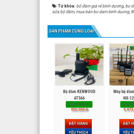
Từ khóa:
bộ đàm giá rẻ bình dương
,
bo d
sửa bộ đàm
,
mua bán bo dam binh duong
,
B
SẢN PHẨM CÙNG LOẠI
Bộ đàm KENWOOD
Máy bộ đà
AT566
NX-12
BDBD000221
BDBD0
950.000 đ
5.975
ĐẶT HÀNG
ĐẶT 
YÊU THÍCH
YÊU T