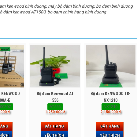
am kenwood binh duong
,
máy bộ đàm bình dương
,
bo dam binh duong
,
ộ đàm kenwood AT1500
,
bo dam chinh hang binh duong
m KENWOOD
Bộ đàm Kenwood AT
Bộ đàm KENWOOD TK-
00A-E
556
NX1210
00207
AT556
NX1210
.000 đ
1.250.000 đ
2.150.000 đ
HÀNG
ĐẶT HÀNG
ĐẶT HÀNG
HÍCH
YÊU THÍCH
YÊU THÍCH