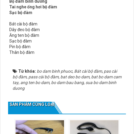
Bộ đàm bình dương
Tai nghe ống hơi bộ đàm
Sạc bộ đàm
Bát cài bộ đàm
Dây đeo bộ đàm
Ăng ten bộ đàm
Sạc bộ đàm
Pin bộ đàm
Thân bộ đàm
Từ khóa:
bo dam binh phuoc
,
Bát cài bộ đàm
,
pas cài
bộ đàm
,
pass cài bộ đàm
,
bat deo bo dam
,
bat bo dam cam
tay
,
ang ten bo dam
,
bo dam bau bang
,
sua bo dam binh
duong
SẢN PHẨM CÙNG LOẠI