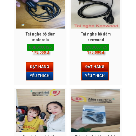
Tai nghe bộ đàm
Tai nghe bộ đàm
motorola
kenwood
BDBD000126
BDBD000125
175.000 đ
175.000 đ
ĐẶT HÀNG
ĐẶT HÀNG
YÊU THÍCH
YÊU THÍCH