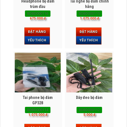
Headphone bộ đàm
Tai nghe bộ đàm chính
trùm đầu
hãng
BDBD000116
BDBD000115
675.000 đ
1.075.000 đ
ĐẶT HÀNG
ĐẶT HÀNG
YÊU THÍCH
YÊU THÍCH
Tai phone bộ đàm
Dây đeo bộ đàm
GP328
BDBD000114
BDBD000112
1.075.000 đ
5.000 đ