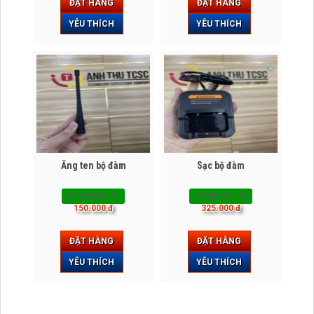
ĐẶT HÀNG
ĐẶT HÀNG
YÊU THÍCH
YÊU THÍCH
Ăng ten bộ đàm
Sạc bộ đàm
BDBD000111
BDBD000110
150.000 đ
325.000 đ
ĐẶT HÀNG
ĐẶT HÀNG
YÊU THÍCH
YÊU THÍCH