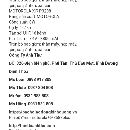
Trọn bộ bao gồm: thân máy, hộp máy,
pin, sạc, ănten, bát cài
MOTOROLA XIR P3288
Hãng sản xuất: MOTOROLA
Công suất: 8W
Cự ly: 1-2 km
Tần số: UHF, 16 kênh
Pin: Lion - 7.4V - 3800 mAh
Trọn bộ bao gồm: thân máy, hộp máy,
pin, sạc, ănten, bát cài
Công Ty Anh Thư
ĐC: 326 Điện biên phủ, Phú Tân, Thủ Dầu Một, Bình Dương
Điện Thoại
Ms Loan 0898 917 808
Ms Thảo 0937 804 808
Mr Đạt 0931 983 808
Ms Hằng 0931 531 808
https://baoholaodongbinhduong.vn
Pin bộ đàm motorola GP3588plus
http://thietbianhthu.com